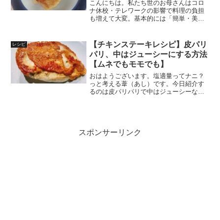
験あり】
こんにちは。私たち世のお母さんはコロ
ナ休校・テレワークの影響で料理の負担
も増えて大変。基本的には「簡単・美味
しい」に越した事はないですよね。今回
は私、「自粛中にも考える葦（あし）」
がいくつか実験した中からいちばんカン
【チキンステーキレシピ】皮パリ
レシピ
タンで美味しかったフレン...
パリ、中はジューシーにする方法
【ムネでもモモでも】
おはようございます。塩適量ってナニ？
っと考える葦（あし）です。今日紹介す
るのは皮パリパリで中はジューシーなチ
キンステーキのレシピです。今回、フレ
ンチのプロ・水島弘史さんの「野菜いた
めは弱火で作りなさい」という本を参考
にしました。水島さんのレ...
スポンサーリンク