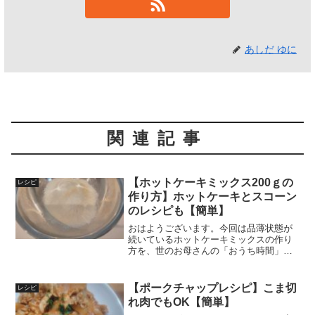
あしだ ゆに
関連記事
【ホットケーキミックス200ｇの
レシピ
作り方】ホットケーキとスコーン
のレシピも【簡単】
おはようございます。今回は品薄状態が
続いているホットケーキミックスの作り
方を、世のお母さんの「おうち時間」を
サポートしたいと考える葦（あし）が紹
介します。ホットケーキミックスの材料
（できあがり200ｇ）と作り方薄力粉（強
【ポークチャップレシピ】こま切
レシピ
力粉でも米粉でも配合...
れ肉でもOK【簡単】