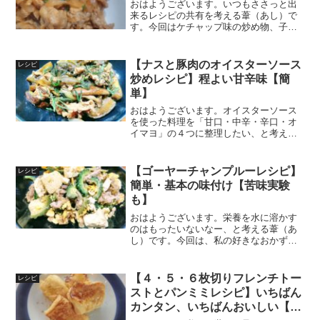
おはようございます。いつもささっと出
来るレシピの共有を考える葦（あし）で
す。今回はケチャップ味の炒め物、子供
も食べやすい甘めの味付けです。調味料
の割合ケチャップ４：酒２：はちみつま
たは砂糖1/2：しょうゆ1/2材料（４人
【ナスと豚肉のオイスターソース
レシピ
分）玉ねぎ・・・・・...
炒めレシピ】程よい甘辛味【簡
単】
おはようございます。オイスターソース
を使った料理を「甘口・中辛・辛口・オ
イマヨ」の４つに整理したい、と考える
葦（あし）です。今回は子供からも好評
の「豚肉とナスのオイスターソース炒
め」です。家にナスが大量にあり、やっ
【ゴーヤーチャンプルーレシピ】
レシピ
と使いきれました＾＾；オイ...
簡単・基本の味付け【苦味実験
も】
おはようございます。栄養を水に溶かす
のはもったいないなー、と考える葦（あ
し）です。今回は、私の好きなおかず
NO.１の（知らんがな）ゴーヤチャンプ
ルーのレシピです。相変わらず単純明快
な分量です。ゴーヤ1/2本（100ｇ）：塩
【４・５・６枚切りフレンチトー
レシピ
１ｇ：豚肉100...
ストとパンミミレシピ】いちばん
カンタン、いちばんおいしい【実