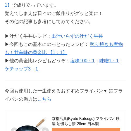
1】
で成り立っています。
覚えてしまえば日々のご飯作りがグッと楽に！
その他の記事も参考にしてみてください。
▶︎汁だく牛丼レシピ：
出汁いらずの汁だく牛丼
▶今回もこの基本にのっとったレシピ：
照り焼きも煮物
も！甘辛味の黄金比 【1：1】
▶︎他の黄金比レシピもどうぞ：
塩味100：1
｜
味噌1：1
｜
ケチャップ3：1
今回も使用した一生使えるおすすめフライパン▼ 鉄フラ
イパンの魅力は
こちら
京都活具(Kyoto Katsugu) フライパン 鉄
製 油慣らし済 28cm 日本製