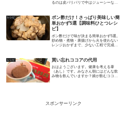
るのは皮パリパリで中はジューシーなチ
キンステーキのレシピです。今回、フレ
ンチのプロ・水島弘史さんの「野菜いた
めは弱火で作りなさい」という本を参考
ポン酢だけ！さっぱり美味しい簡
レシピ
にしました。水島さんのレ...
単おかず5選【調味料ひとつレシ
ピ】
ポン酢だけで味が決まる簡単おかず5選。
炒め物・煮物・唐揚げから火を使わない
レンジおかずまで、少ない工程で完成。
下味までポン酢一本だから細かい計量も
なし。さっぱり味で食欲のない日にも。
とにかく時短したい日、疲れた日、思考
買い忘れココアの代用
レシピ
停止の日にどうぞ。
おはようございます。健康を考える葦
（あし）です。みなさん朝にはどんな飲
み物を飲んでいますか？娘が飲むココア
を切らしておりホットチョコレートを作
ろうと思ったのですが、パッケージに載
っていたレシピは「板チョコ半分に牛乳
８０ml」・・・うーん、朝...
スポンサーリンク