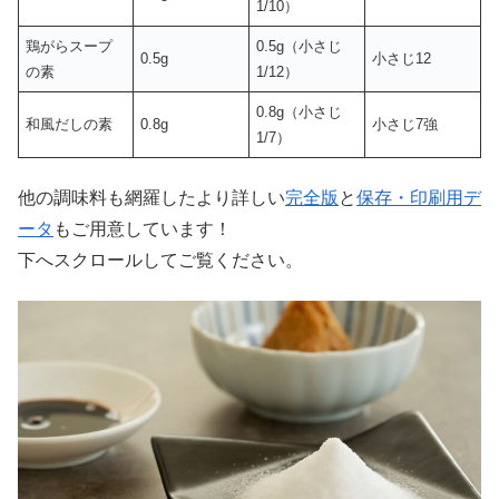
1/10）
鶏がらスープ
0.5g（小さじ
0.5g
小さじ12
の素
1/12）
0.8g（小さじ
和風だしの素
0.8g
小さじ7強
1/7）
他の調味料も網羅したより詳しい
完全版
と
保存・印刷用デ
ータ
もご用意しています！
下へスクロールしてご覧ください。