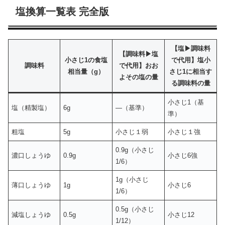
塩換算一覧表 完全版
【塩▶︎調味料
【調味料▶︎塩
小さじ1の食塩
で代用】塩
小
調味料
で代用】
おお
相当量（g）
さじ1に相当す
よその塩の量
る調味料の量
小さじ1（基
塩（精製塩）
6g
—（基準）
準）
粗塩
5g
小さじ１弱
小さじ１強
0.9g（小さじ
濃口しょうゆ
0.9g
小さじ6強
1/6）
1g（小さじ
薄口しょうゆ
1g
小さじ6
1/6）
0.5g（小さじ
減塩しょうゆ
0.5g
小さじ12
1/12）