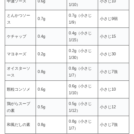
中濃ソース
0.6g
小さじ10
1/10）
とんかつソー
0.7g（小さじ
0.7g
小さじ9弱
ス
1/9）
0.4g（小さじ
ケチャップ
0.4g
小さじ15
1/15）
0.2g（小さじ
マヨネーズ
0.2g
小さじ30
1/30）
オイスターソ
0.8g（小さじ
0.8g
小さじ7強
ース
1/7）
0.6g（小さじ
顆粒コンソメ
0.6g
小さじ10
1/10）
鶏がらスープ
0.5g（小さじ
0.5g
小さじ12
の素
1/12）
0.8g（小さじ
和風だしの素
0.8g
小さじ7強
1/7）