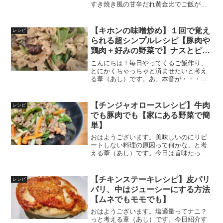
すき焼き風の甘辛だれ黄金比でご飯が進
む味。しっかり味が絡む、汁なしのレシ
ピだからお弁当にもぴったり！
【キホンの味噌炒め】１回で覚え
レシピ
られる超シンプルレシピ【豚肉や
鶏肉＋好みの野菜で】ナスとピー
マンやキャベツなど
こんにちは！毎日やってくるご飯作り、
とにかくちゃっちゃと済ませたいと考え
る葦（あし）です。あ、本音が・・・
「レシピとにらめっこしている時間こそ
時短の対象なんじゃないか」という考え
のもと、覚えやすいシンプルなレシピを
【チンジャオロースレシピ】牛肉
レシピ
紹介します。調味料の比率ご...
でも豚肉でも【家にある野菜で簡
単】
おはようございます。美味しいのにリピ
ートしない料理の原因って何かな、と考
える葦（あし）です。今日は旨味たっぷ
りチンジャオロースのレシピです。上記
の疑問の答えって「面倒だから」じゃな
いでしょうか。美味しさはそのままに、
【チキンステーキレシピ】皮パリ
レシピ
あらゆる手順をそぎ落とし...
パリ、中はジューシーにする方法
【ムネでもモモでも】
おはようございます。塩適量ってナニ？
っと考える葦（あし）です。今日紹介す