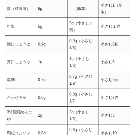
小さじ1（基
塩（精製塩）
6g
—（基準）
準）
5g（小さじ１
粗塩
5g
小さじ１強
弱）
0.9g（小さじ
濃口しょうゆ
0.9g
小さじ6強
1/6）
1g（小さじ
薄口しょうゆ
1g
小さじ6
1/6）
0.7g（小さじ
塩麹
0.7g
小さじ9弱
1/9）
0.8g（小さじ
合わせみそ
0.8g
小さじ7強
1/7）
3倍濃縮めんつ
2g（小さじ
2g
小さじ3
ゆ
1/3）
0.6g（小さじ
顆粒コンソメ
0.6g
小さじ10