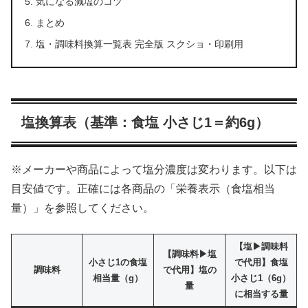
気になる減塩のコツ
まとめ
塩・調味料換算一覧表 完全版 スクショ・印刷用
塩換算表（基準：食塩 小さじ1＝約6g）
※メーカーや商品によって塩分濃度は変わります。以下は
目安値です。正確には各商品の「栄養表示（食塩相当
量）」を参照してください。
【塩▶︎調味料
【調味料▶︎塩
小さじ1の食塩
で代用】食塩
調味料
で代用】塩の
相当量（g）
小さじ1（6g）
量
に相当する量