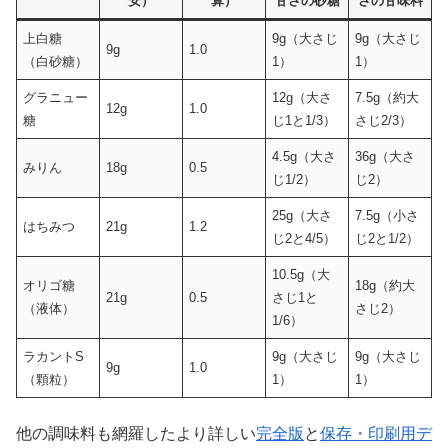
安）
算）
甘さの砂糖
さの甘味料
上白糖
9g（大さじ
9g（大さじ
9g
1.0
（白砂糖）
1）
1）
グラニュー
12g（大さ
7.5g（約大
12g
1.0
糖
じ1と1/3）
さじ2/3）
4.5g（大さ
36g（大さ
みりん
18g
0.5
じ1/2）
じ2）
25g（大さ
7.5g（小さ
はちみつ
21g
1.2
じ2と4/5）
じ2と1/2）
10.5g（大
オリゴ糖
18g（約大
21g
0.5
さじ1と
（液体）
さじ2）
1/6）
ラカントS
9g（大さじ
9g（大さじ
9g
1.0
（顆粒）
1）
1）
他の調味料も網羅したより詳しい
完全版
と
保存・印刷用デ