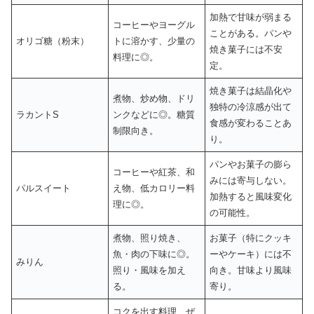
加熱で甘味が弱まる
コーヒーやヨーグル
ことがある。パンや
オリゴ糖（粉末）
トに溶かす、少量の
焼き菓子には不安
料理に◎。
定。
焼き菓子は結晶化や
煮物、炒め物、ドリ
独特の冷涼感が出て
ラカントS
ンクなどに◎。糖質
食感が変わることあ
制限向き。
り。
パンやお菓子の膨ら
コーヒーや紅茶、和
みには寄与しない。
パルスイート
え物、低カロリー料
加熱すると風味変化
理に◎。
の可能性。
煮物、照り焼き、
お菓子（特にクッキ
魚・肉の下味に◎。
ーやケーキ）には不
みりん
照り・風味を加え
向き。甘味より風味
る。
寄り。
コクを出す料理、ぜ