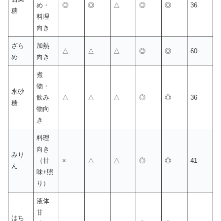
め・
◎
◎
△
◎
◎
36
糖
料理
向き
ざら
加熱
△
△
△
◎
◎
60
め
向き
煮
物・
氷砂
飲み
△
△
△
◎
◎
36
糖
物向
き
料理
向き
みり
（甘
×
△
△
◎
◎
41
ん
味+照
り）
液体
甘
はち