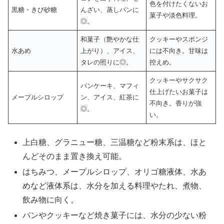
色を付けたくないお
黒糖・きび砂糖
んざい、蒸しパンに
菓子や淡色料理。
◎。
和菓子（艶やかな仕
クッキーやスポンジ
水あめ
上がり）、アイス、
には不向き。甘味は
タレの照りに◎。
控えめ。
クッキーやサクサク
パンケーキ、マフィ
仕上げたいお菓子は
メープルシロップ
ン、アイス、紅茶に
不向き。香りが強
◎。
い。
上白糖、グラニュー糖、三温糖など粉末系は、ほと
んどそのまま置き換え可能。
はちみつ、メープルシロップ、オリゴ糖液体、水あ
めなど液体系は、水分を加える料理やたれ、煮物、
飲み物に向く。
パンやクッキーなど焼き菓子には、水分の少ない粉