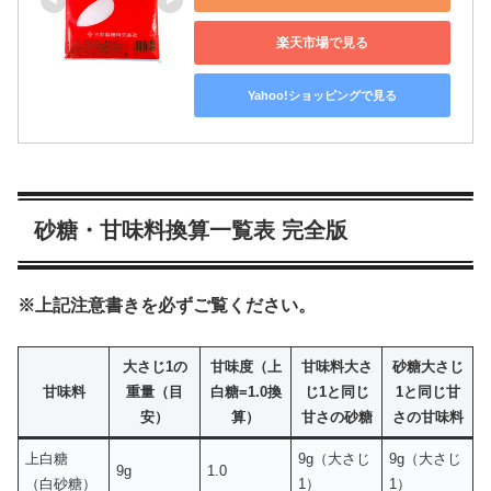
楽天市場で見る
Yahoo!ショッピングで見る
砂糖・甘味料換算一覧表 完全版
※上記注意書きを必ずご覧ください。
大さじ1の
甘味度（上
甘味料大さ
砂糖大さじ
甘味料
重量（目
白糖=1.0換
じ1と同じ
1と同じ甘
安）
算）
甘さの砂糖
さの甘味料
上白糖
9g（大さじ
9g（大さじ
9g
1.0
（白砂糖）
1）
1）