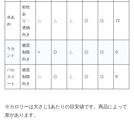
粘性
あ
水あ
り・
△
△
△
◎
◎
72
め
煮物
向き
糖質
ラカ
制限
×
◎
△
◎
◎
0
ント
向き
パル
糖質
スイ
制限
△
◎
△
◎
◎
0
ート
向き
※カロリーは大さじ1あたりの目安値です。商品によって
差があります。