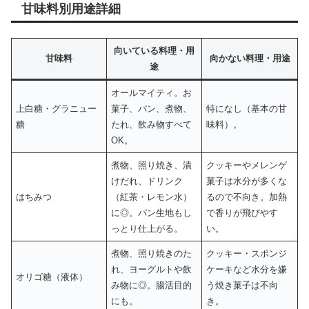
甘味料別用途詳細
向いている料理・用
甘味料
向かない料理・用途
途
オールマイティ。お
上白糖・グラニュー
菓子、パン、煮物、
特になし（基本の甘
糖
たれ、飲み物すべて
味料）。
OK。
煮物、照り焼き、漬
クッキーやメレンゲ
けだれ、ドリンク
菓子は水分が多くな
はちみつ
（紅茶・レモン水）
るので不向き。加熱
に◎。パン生地もし
で香りが飛びやす
っとり仕上がる。
い。
煮物、照り焼きのた
クッキー・スポンジ
れ、ヨーグルトや飲
ケーキなど水分を嫌
オリゴ糖（液体）
み物に◎。腸活目的
う焼き菓子は不向
にも。
き。