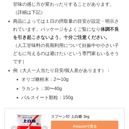
甘味の感じ方が変わったりすることがあります。
（詳細は下記）
商品によっては１日の摂取量の目安が設定・明示さ
れています。パッケージをよくご覧になり
体調不良
を引き起こさないよう、十分ご注意ください。
（人工甘味料の長期利用について
妊娠中や小さい子
どもに与えるのは避けたいという専門家もいるそう
です）
例（大人一人当たり目安/個人差があります）：
オリゴ糖粉末：2〜10g
ラカント：30〜40g
パルスイート顆粒：150g
スプーン印 上白糖 1kg
Amazonで見る