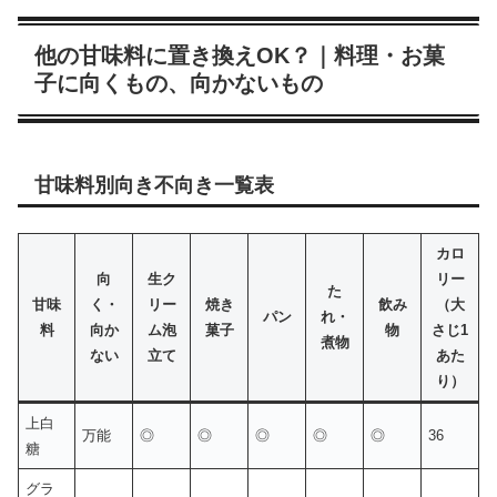
他の甘味料に置き換えOK？｜料理・お菓
子に向くもの、向かないもの
甘味料別向き不向き一覧表
カロ
向
生ク
リー
た
甘味
く・
リー
焼き
飲み
（大
パン
れ・
料
向か
ム泡
菓子
物
さじ1
煮物
ない
立て
あた
り）
上白
万能
◎
◎
◎
◎
◎
36
糖
グラ