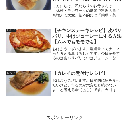
験あり】
こんにちは。私たち世のお母さんはコロ
ナ休校・テレワークの影響で料理の負担
も増えて大変。基本的には「簡単・美味
しい」に越した事はないですよね。今回
は私、「自粛中にも考える葦（あし）」
がいくつか実験した中からいちばんカン
【チキンステーキレシピ】皮パリ
レシピ
タンで美味しかったフレン...
パリ、中はジューシーにする方法
【ムネでもモモでも】
おはようございます。塩適量ってナニ？
っと考える葦（あし）です。今日紹介す
るのは皮パリパリで中はジューシーなチ
キンステーキのレシピです。今回、フレ
ンチのプロ・水島弘史さんの「野菜いた
めは弱火で作りなさい」という本を参考
【カレイの煮付けレシピ】
レシピ
にしました。水島さんのレ...
おはようございます。日常的に魚を食べ
たいけど、作るのが大変だと続かない
よ、と考える葦（あし）です。今回はワ
ーママ時代も生き残ってきた意外と簡単
なレシピの一つ、カレイの煮付けです。
ご紹介する基本の煮汁で、他の白身魚で
もお作りいただけます。煮汁...
スポンサーリンク