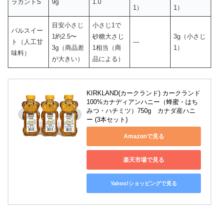
ラカントS
9g
1.0
1）
1）
目安小さじ
小さじ1で
パルスイー
1約2.5〜
砂糖大さじ
3g（小さじ
ト（人工甘
—
3g（商品差
1相当（商
1）
味料）
が大きい）
品による）
KIRKLAND(カークランド) カークランド 
100%カナディアンハニー（蜂蜜・はち
みつ・ハチミツ）750g　カナダ産ハニ
ー (3本セット)
Amazonで見る
楽天市場で見る
Yahoo!ショッピングで見る