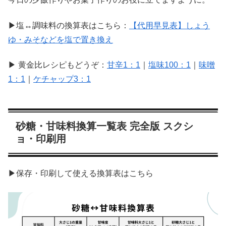
▶塩↔調味料の換算表はこちら：
【代用早見表】しょう
ゆ・みそなどを塩で置き換え
▶ 黄金比レシピもどうぞ：
甘辛1：1
｜
塩味100：1
｜
味噌
1：1
｜
ケチャップ3：1
砂糖・甘味料換算一覧表 完全版 スクシ
ョ・印刷用
▶保存・印刷して使える換算表はこちら