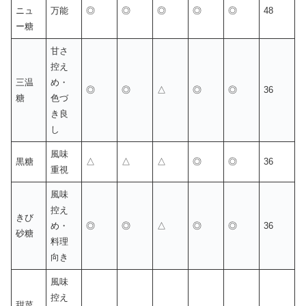
ニュ
万能
◎
◎
◎
◎
◎
48
ー糖
甘さ
控え
三温
め・
◎
◎
△
◎
◎
36
糖
色づ
き良
し
風味
黒糖
△
△
△
◎
◎
36
重視
風味
控え
きび
め・
◎
◎
△
◎
◎
36
砂糖
料理
向き
風味
控え
甜菜