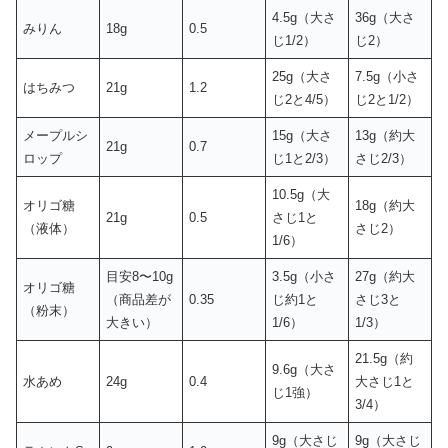
4.5g（大さ
36g（大さ
みりん
18g
0.5
じ1/2）
じ2）
25g（大さ
7.5g（小さ
はちみつ
21g
1.2
じ2と4/5）
じ2と1/2）
メープルシ
15g（大さ
13g（約大
21g
0.7
ロップ
じ1と2/3）
さじ2/3）
10.5g（大
オリゴ糖
18g（約大
21g
0.5
さじ1と
（液体）
さじ2）
1/6）
目安8〜10g
3.5g（小さ
27g（約大
オリゴ糖
（商品差が
0.35
じ約1と
さじ3と
（粉末）
大きい）
1/6）
1/3）
21.5g（約
9.6g（大さ
水あめ
24g
0.4
大さじ1と
じ1強）
3/4）
9g（大さじ
9g（大さじ