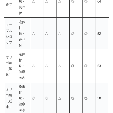
味・
△
△
△
◎
◎
64
みつ
風味
付
液体
メー
甘
プル
味・
△
△
△
◎
◎
52
シロ
香り
ップ
付
液体
オリ
甘
ゴ糖
味・
△
△
△
◎
◎
53
（液
健康
体）
向き
粉末
オリ
甘
ゴ糖
味・
◎
◎
△
◎
◎
38
（粉
健康
末）
向き