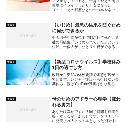
ママ業をしていると、子育てやその周辺
環境にイライラしたり不安になった
り・・・その都度ひとつ一つ本やネット
から情報を探し出して、それでも解決し
たりしなかったり、そしてまた新たな壁
にぶつかる・・・そんな風に感じていま
【いじめ】最悪の結果を防ぐため
子育て
せんか？この記事は“ママ”が...
に何ができるか
中３男子生徒が包丁で刺されて死亡。逮
捕の同級生「いじめられていた」という
供述。一個人が、ひとりの親ができるこ
と。
【新型コロナウイルス】学校休み
子育て
1日の過ごし方
政府から突然の休校要請で困惑が広がっ
ています。レジャー施設へも行けない長
期休み、親はYouTube動画ばかり見る子
供に腹が立ったり、子は何もできないと
感じフラストレーションが溜まったり。
どうしても親子で衝突しがち・・・この
母のためのアドラー心理学【嫌わ
子育て
記事では子供とスト...
れる勇気】
あなたは幸せですか？同じ質問を自問自
答・考える葦（あし）です。２０１３年
に発売され大ヒット本となった“嫌われる
勇気ーーー自己啓発の源流「アドラー」