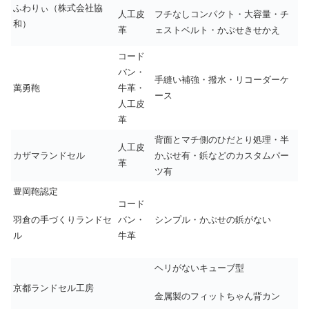
ふわりぃ（株式会社協
人工皮
フチなしコンパクト・大容量・チ
和）
革
ェストベルト・かぶせきせかえ
コード
バン・
手縫い補強・撥水・リコーダーケ
萬勇鞄
牛革・
ース
人工皮
革
背面とマチ側のひだとり処理・半
人工皮
カザマランドセル
かぶせ有・鋲などのカスタムパー
革
ツ有
豊岡鞄認定
コード
羽倉の手づくりランドセ
バン・
シンプル・かぶせの鋲がない
ル
牛革
ヘリがないキューブ型
京都ランドセル工房
金属製のフィットちゃん背カン