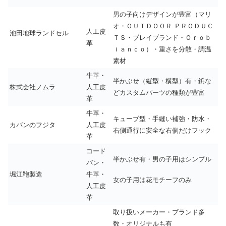
男の子向けデザインが豊富（マリ
オ・ＯＵＴＤＯＯＲ ＰＲＯＤＵＣ
人工皮
池田地球ランドセル
ＴＳ・ブレイブランド・Ｏｒｏｂ
革
ｉａｎｃｏ）・重さを分散・調温
素材
牛革・
半かぶせ（縦型・横型）有・鋲な
株式会社ノムラ
人工皮
どカスタムパーツの種類が豊富
革
牛革・
キューブ型・手縫い補強・防水・
カバンのフジタ
人工皮
右側通行に安全な右側だけフック
革
コード
半かぶせ有・男の子用はシンプル
バン・
堀江鞄製造
牛革・
女の子用は花モチーフのみ
人工皮
革
取り扱いメーカー・ブランド多
数・オリジナルも有