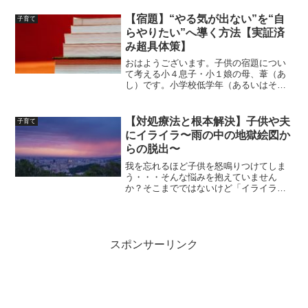
の教え」岸見一郎・古賀史健（著）”を読
み、母の立場で今から活かせる行動と心
【宿題】“やる気が出ない”を“自
子育て
理を主観でまとめた備...
らやりたい”へ導く方法【実証済
み超具体策】
おはようございます。子供の宿題につい
て考える小４息子・小１娘の母、葦（あ
し）です。小学校低学年（あるいはそう
でなくても）のお子さんが、なかなか宿
題ができなくてお悩みではないですか？
うちでも日々出される宿題に、娘と「も
【対処療法と根本解決】子供や夫
子育て
う、イヤ！」と悪戦苦闘し...
にイライラ〜雨の中の地獄絵図か
らの脱出〜
我を忘れるほど子供を怒鳴りつけてしま
う・・・そんな悩みを抱えていません
か？そこまでではないけど「イライラを
何とかしたい」と思っている方も多いの
ではないでしょうか。かく言う私も少し
前まではその一人でした。この記事では
子育て10年目の私、葦（あ...
スポンサーリンク