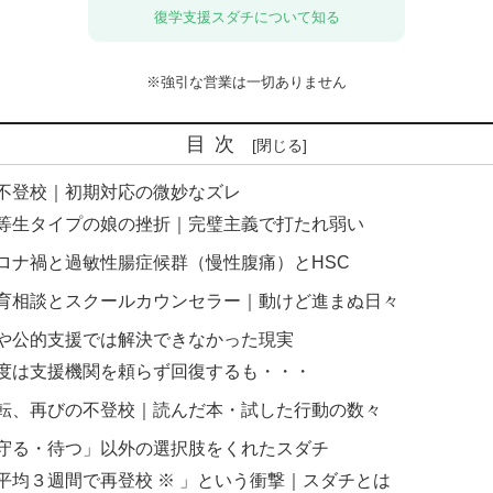
復学支援スダチについて知る
※強引な営業は一切ありません
目次
不登校｜初期対応の微妙なズレ
等生タイプの娘の挫折｜完璧主義で打たれ弱い
ロナ禍と過敏性腸症候群（慢性腹痛）とHSC
育相談とスクールカウンセラー｜動けど進まぬ日々
や公的支援では解決できなかった現実
度は支援機関を頼らず回復するも・・・
転、再びの不登校｜読んだ本・試した行動の数々
守る・待つ」以外の選択肢をくれたスダチ
平均３週間で再登校 ※ 」という衝撃｜スダチとは