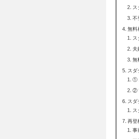
ス
不
無料
ス
夫
無
スダ
①
②
スダ
ス
再登
事