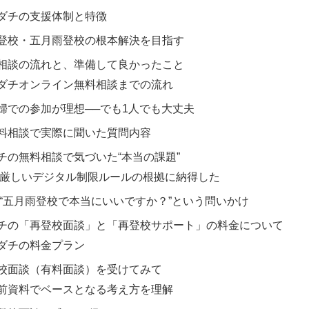
ダチの支援体制と特徴
登校・五月雨登校の根本解決を目指す
相談の流れと、準備して良かったこと
ダチオンライン無料相談までの流れ
婦での参加が理想──でも1人でも大丈夫
料相談で実際に聞いた質問内容
チの無料相談で気づいた“本当の課題”
 厳しいデジタル制限ルールの根拠に納得した
 “五月雨登校で本当にいいですか？”という問いかけ
チの「再登校面談」と「再登校サポート」の料金について
ダチの料金プラン
校面談（有料面談）を受けてみて
前資料でベースとなる考え方を理解