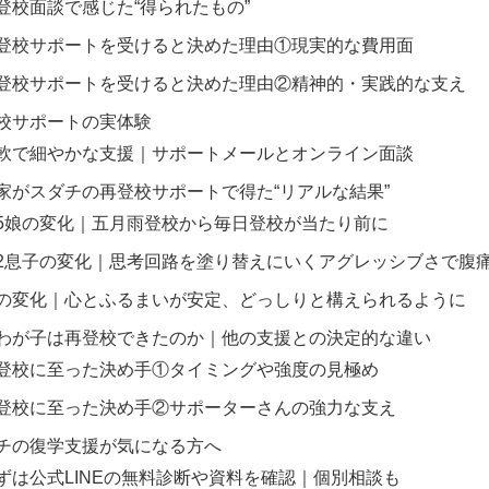
登校面談で感じた“得られたもの”
登校サポートを受けると決めた理由①現実的な費用面
登校サポートを受けると決めた理由②精神的・実践的な支え
校サポートの実体験
軟で細やかな支援｜サポートメールとオンライン面談
家がスダチの再登校サポートで得た“リアルな結果”
5娘の変化｜五月雨登校から毎日登校が当たり前に
2息子の変化｜思考回路を塗り替えにいくアグレッシブさで腹
の変化｜心とふるまいが安定、どっしりと構えられるように
わが子は再登校できたのか｜他の支援との決定的な違い
登校に至った決め手①タイミングや強度の見極め
登校に至った決め手②サポーターさんの強力な支え
チの復学支援が気になる方へ
ずは公式LINEの無料診断や資料を確認｜個別相談も