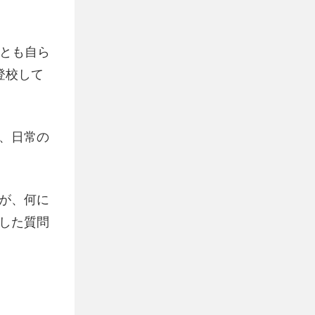
人とも自ら
登校して
、日常の
が、何に
した質問