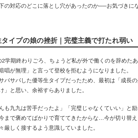
下の対応のどこに落とし穴があったのか──お気づきに
生タイプの娘の挫折｜完璧主義で打たれ弱い
の2学期終わりごろ、ちょうど私が外で働くのを辞めた
暗唱が無理」と言って登校を拒むようになりました。
サバサバした優等生タイプだったため、最初は「成長の
け」と思い、余裕すらありました。
んも九九は苦手だったよ」「完璧じゃなくていい」と励
今まで褒めてばかりで育ててきたからな…今が切り替え
々厳しく接するよう意識していました。