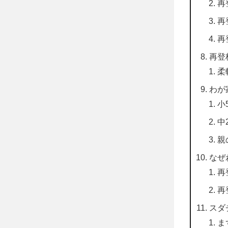
再
再
再
再登
柔
わが
小
中
親
なぜ
再
再
スダ
ま