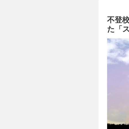
不登
た「