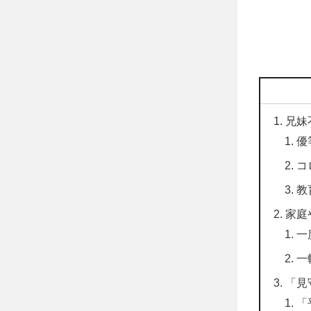
兄妹
優
コ
教
家庭
一
一
「見
「