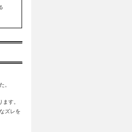
る
た。
ります。
なズレを